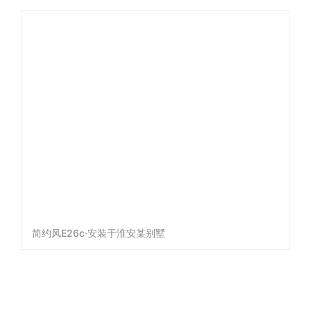
简约风E26c·安装于淮安某别墅