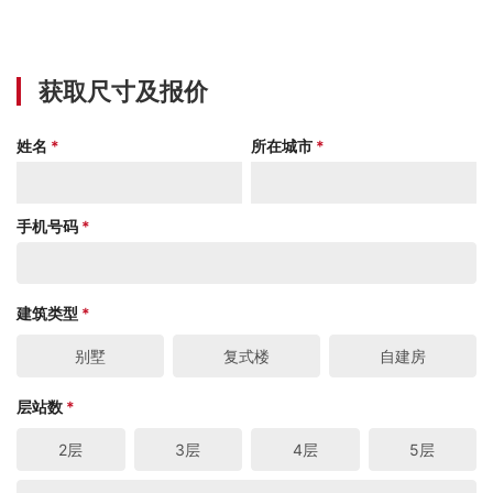
获取尺寸及报价
姓名
*
所在城市
*
手机号码
*
建筑类型
*
别墅
复式楼
自建房
层站数
*
2层
3层
4层
5层