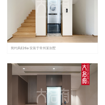
简约风E26a·安装于常州某别墅