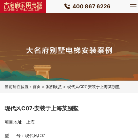
400 867 6226
当前所在位置：
首页
>
案例欣赏
> 现代风C07·安装于上海某别墅
现代风C07·安装于上海某别墅
项目地址：上海
型 号：现代风C07