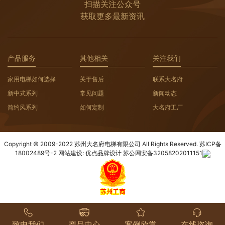
扫描关注公众号
获取更多最新资讯
产品服务
其他相关
关注我们
家用电梯如何选择
关于售后
联系大名府
新中式系列
常见问题
新闻动态
简约风系列
如何定制
大名府工厂
Copyright © 2009-2022 苏州大名府电梯有限公司 All Rights Reserved.
苏ICP备
18002489号-2
网站建设:
优点品牌设计
苏公网安备32058202011151
致电我们
产品中心
案例欣赏
在线咨询