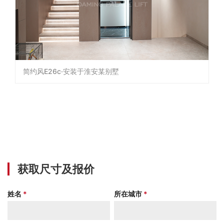
简约风E26c·安装于淮安某别墅
获取尺寸及报价
姓名
*
所在城市
*